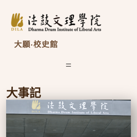
跳
至
主
要
內
容
大願·校史館
大事記