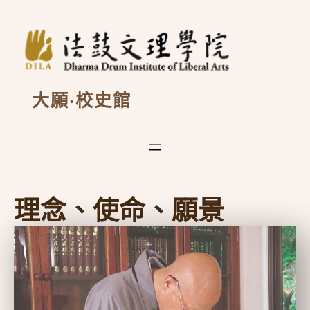
跳
至
主
要
內
容
大願·校史館
理念、使命、願景