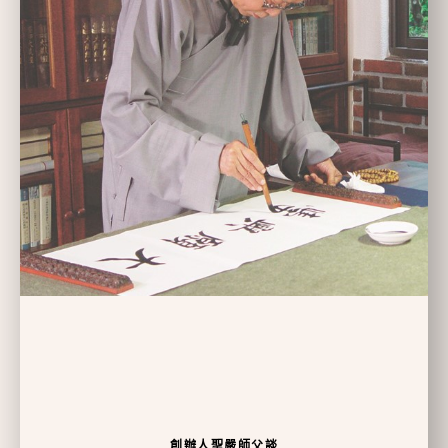
創辦人聖嚴師父談