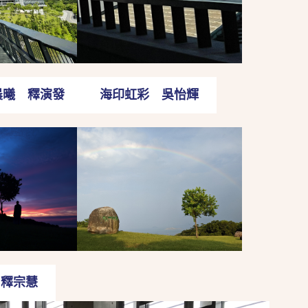
晨曦 釋演發
海印虹彩 吳怡輝
 釋宗慧