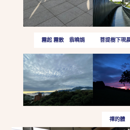
霧起 霧散 翁曉娟
菩提樹下現
禪的體