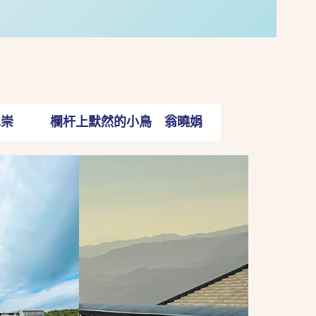
承崇
欄杆上默然的小鳥 翁曉娟