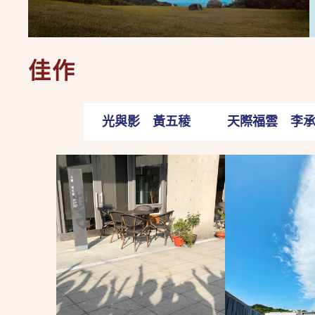
佳作
光與影 黃五稜
天際福雲 李