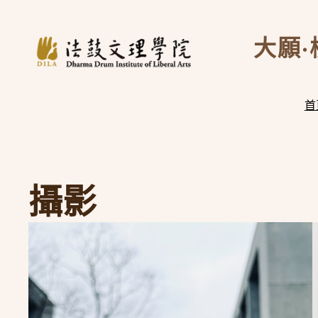
跳
至
大願·
主
要
內
首
容
攝影