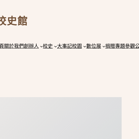
校史館
頁
關於我們
創辦人
校史
大事記
校園
數位展
捐贈
專題
參觀