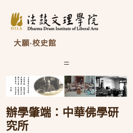
跳
至
主
要
內
容
大願·校史館
辦學肇端：中華佛學研
究所