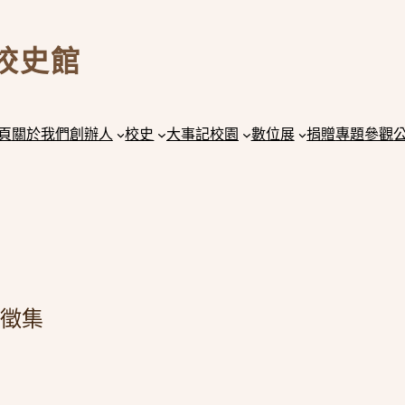
校史館
頁
關於我們
創辦人
校史
大事記
校園
數位展
捐贈
專題
參觀
徵集