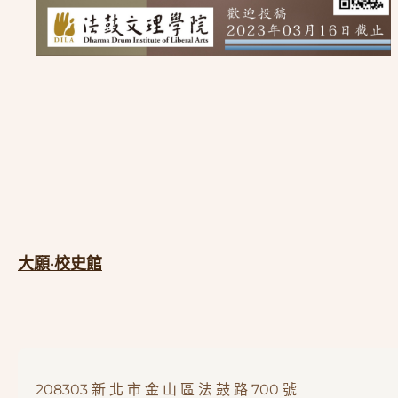
大願·校史館
208303 新 北 市 金 山 區 法 鼓 路 700 號