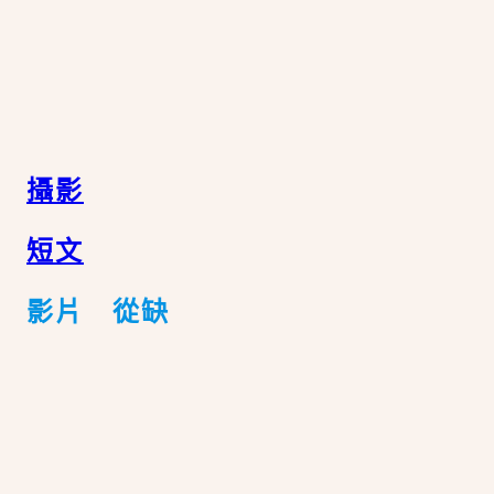
攝影
短文
影片 從缺