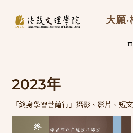
跳
至
大願·
主
要
內
首
容
2023年
「終身學習菩薩行」攝影、影片、短文