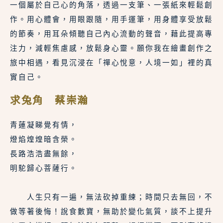
一個屬於自己心的角落，透過一支筆、一張紙來輕鬆創
作。用心體會，用眼跟隨，用手運筆，用身體享受放鬆
的節奏，用耳朵傾聽自己內心流動的聲音，藉此提高專
注力，減輕焦慮感，放鬆身心靈。願你我在繪畫創作之
旅中相遇，看見沉浸在「禪心悅意，人境一如」裡的真
實自己。 
求兔角 蔡崇瀚
青蓮凝睇覺有情，
燈焰煌煌暗含榮。
長路浩浩盡無餘，
明駝歸心菩薩行。
　　人生只有一遍，無法砍掉重練；時間只去無回，不
做等著後悔！說食數寶，無助於變化氣質，談不上提升