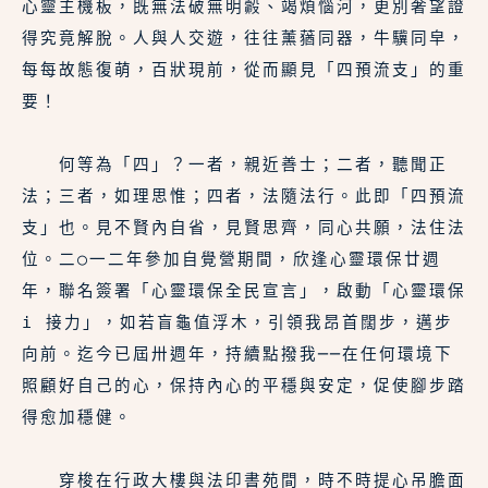
心靈主機板，既無法破無明㲉、竭煩惱河，更別奢望證
得究竟解脫。人與人交遊，往往薰蕕同器，牛驥同皁，
每每故態復萌，百狀現前，從而顯見「四預流支」的重
要！
　　何等為「四」？一者，親近善士；二者，聽聞正
法；三者，如理思惟；四者，法隨法行。此即「四預流
支」也。見不賢內自省，見賢思齊，同心共願，法住法
位。二○一二年參加自覺營期間，欣逢心靈環保廿週
年，聯名簽署「心靈環保全民宣言」，啟動「心靈環保 
i 接力」，如若盲龜值浮木，引領我昂首闊步，邁步
向前。迄今已屆卅週年，持續點撥我──在任何環境下
照顧好自己的心，保持內心的平穩與安定，促使腳步踏
得愈加穩健。
　　穿梭在行政大樓與法印書苑間，時不時提心吊膽面