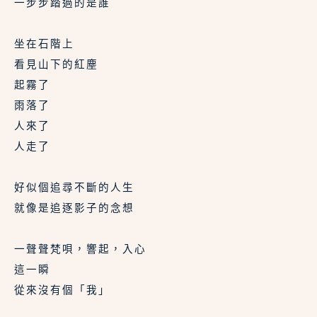
一步步踏過的是誰
坐在石階上
看見山下的紅塵
起霧了
雨落了
人來了
人走了
好似個追尋不斷的人生
就像是追逐影子的念想
一聲聲梵唄，響起，入心
這一瞬
從來沒有個「我」