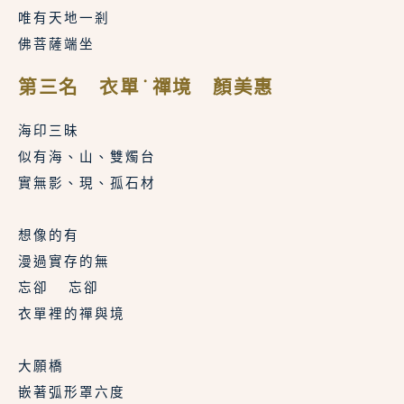
唯有天地一剎
佛菩薩端坐
第三名 衣單˙禪境 顏美惠
海印三昧
似有海、山、雙燭台
實無影、現、孤石材
想像的有
漫過實存的無
忘卻  忘卻
衣單裡的禪與境
大願橋
嵌著弧形罩六度