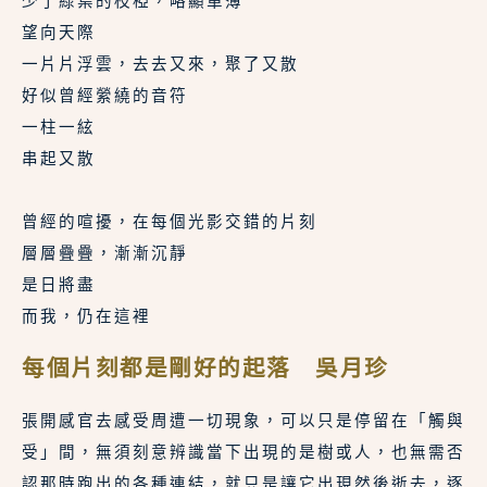
少了綠葉的枝椏，略顯單薄
望向天際
一片片浮雲，去去又來，聚了又散
好似曾經縈繞的音符
一柱一絃
串起又散
曾經的喧擾，在每個光影交錯的片刻
層層疊疊，漸漸沉靜
是日將盡
而我，仍在這裡
每個片刻都是剛好的起落 吳月珍
張開感官去感受周遭一切現象，可以只是停留在「觸與
受」間，無須刻意辨識當下出現的是樹或人，也無需否
認那時跑出的各種連結，就只是讓它出現然後逝去，逐