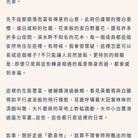
光景。
先不說那錯落而富有禪意的山景，此時仍盛開的瑩白垂
櫻、或白或粉的杜鵑、花束般的潔白野薑花，還有許多
許多山徑間、溪水畔不知名的花木，每一個成員都這般
安然地住在這裡。有時候，我會很懷疑，這裡怎麼可以
長成這個樣子?不只能讓人自然放鬆，更特別的經驗
是:即便只是與這些轉身相遇的風景擦身而過，都會感
到幸福。
這裡的生態豐富，被蝴蝶滑過臉頰、看見黃鶺鴒與白鶺
鴒如平行波浪般的飛行樣態、耳邊呼嘯著大冠鷲咻咻的
清朗叫聲、大片碧綠的草地上蚱蜢跳動、大中小白鷺滑
過遠方草叢…這些、這些都只是這裡的日常。
如果，剛好走過「歡喜地」，就算不理會時時飄出的咖