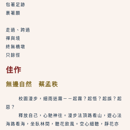
包著足跡
裹著願
走過、跨過
禪與境
終無橋墩
只餘徑
佳作
無邊自然 蔡孟秩
    校園漫步，細雨迷霧－－起霧？起悟？起誤？起
惡？
    釋放自己，心馳神往。漫步法頂路看山，遊心法
海路看海，坐臥林間，聽花飲風。空心細聽，靜花亦