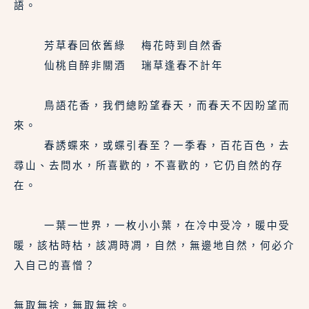
語。
    芳草春回依舊綠  梅花時到自然香
    仙桃自醉非關酒  瑞草逢春不計年
    鳥語花香，我們總盼望春天，而春天不因盼望而
來。
    春誘蝶來，或蝶引春至？一季春，百花百色，去
尋山、去問水，所喜歡的，不喜歡的，它仍自然的存
在。
    一葉一世界，一枚小小葉，在冷中受冷，暖中受
暖，該枯時枯，該凋時凋，自然，無邊地自然，何必介
入自己的喜憎？
無取無捨，無取無捨。