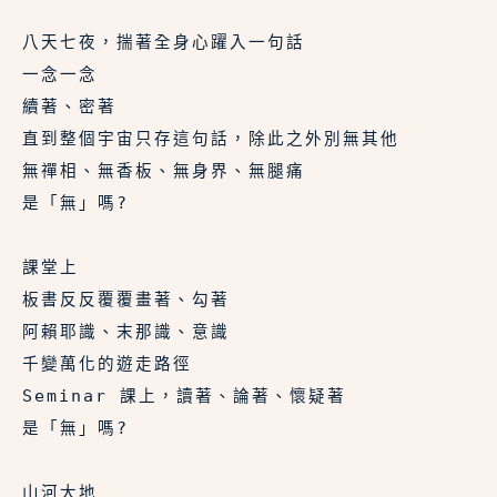
八天七夜，揣著全身心躍入一句話
一念一念
續著、密著
直到整個宇宙只存這句話，除此之外別無其他
無禪相、無香板、無身界、無腿痛
是「無」嗎? 
課堂上
板書反反覆覆畫著、勾著
阿賴耶識、末那識、意識
千變萬化的遊走路徑
Seminar 課上，讀著、論著、懷疑著
是「無」嗎?
山河大地