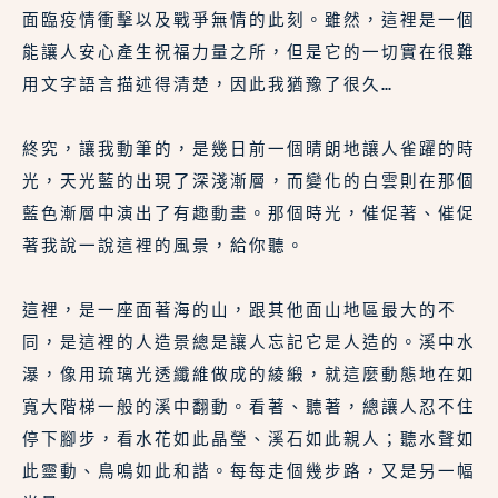
面臨疫情衝擊以及戰爭無情的此刻。雖然，這裡是一個
能讓人安心產生祝福力量之所，但是它的一切實在很難
用文字語言描述得清楚，因此我猶豫了很久…
終究，讓我動筆的，是幾日前一個晴朗地讓人雀躍的時
光，天光藍的出現了深淺漸層，而變化的白雲則在那個
藍色漸層中演出了有趣動畫。那個時光，催促著、催促
著我說一說這裡的風景，給你聽。
這裡，是一座面著海的山，跟其他面山地區最大的不
同，是這裡的人造景總是讓人忘記它是人造的。溪中水
瀑，像用琉璃光透纖維做成的綾緞，就這麼動態地在如
寬大階梯一般的溪中翻動。看著、聽著，總讓人忍不住
停下腳步，看水花如此晶瑩、溪石如此親人；聽水聲如
此靈動、鳥鳴如此和諧。每每走個幾步路，又是另一幅