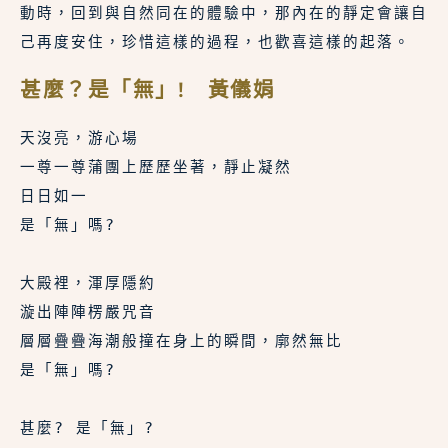
動時，回到與自然同在的體驗中，那內在的靜定會讓自
己再度安住，珍惜這樣的過程，也歡喜這樣的起落。
甚麼？是「無」! 黃儀娟
天沒亮，游心場
一尊一尊蒲團上歷歷坐著，靜止凝然
日日如一
是「無」嗎?
大殿裡，渾厚隱約
漩出陣陣楞嚴咒音
層層疊疊海潮般撞在身上的瞬間，廓然無比
是「無」嗎? 
甚麼? 是「無」? 