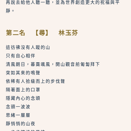
再說去給他人聽一聽，並為世界創造更大的祝福與平
靜。	
第二名 【尋】 林玉芬
這彷彿沒有人蹤的山
只有自心相伴
清風朗日，暮靄颯風，開山觀音前匍匐拜下
突如其來的鳴聲
依稀有人拾級而上的步伐聲
隔著面上的口罩
隱藏內心的念頭
念頭一波波
思緒一層層
靜悄悄的山夜