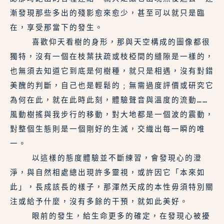
漸發現那些多出的殘影愈來愈少，甚至可以就只是臨
在，享受那當下的發生。
    喜歡仰天看樹的身形，那與天空構成的圖像都很
獨特，沒有一個在枝葉扶疏或枝椏間的縫隙是一樣的，
也無須去知道它到底是何樹種，就只是相遇，沒有對錯
美醜的判斷，自己也是輕鬆的﹔無需過度評價或研究它
為何在此，就在此時此刻，體驗聲音與溫度的流動……
風動樹搖與我步行的移動，對大地都是一個波的震動，
對整個生態則是一個剛好的生滅，交織出每一瞬的唯
一。
    以這樣的態度體驗並不斷練習，會發現心的澄
淨，與自然相處總出現許多靈視，或許因它「本來如
此」，長成該長的樣子，那渾然天成的本性毋須特別關
注或給予什麼，沒有多餘的干預，就如此美好。
    眼前的發生，給生命更多的確定，在發現心被擾