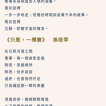
看著笑容與感受人情的溫暖。
我在這裡
一步一步地走；低聲的時間訴說著千年的故事。
我在這裡
沉靜，聆聽宇宙的聲音。
《只是，一棵樹》 孫培莘
在日昇月落之間
看著，每一個身影走過
時而，笑語嫣然
時而，信步寂寂
或許，也曾悄然佇足
只為補捉那一瞬的美麗
清風徐徐，樹梢輕輕搖曳