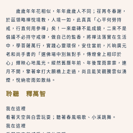
　　歲歲年年花相似，年年歲歲人不同；荏苒冬春謝，
於茲領略禪悅境教，人境一如，此真真「心平何勞持
戒，行直何用參禪」矣！一來磨磚不能成鏡，二來不是
倡議不必持守戒律，做自己的監香，將禪法落實在生活
中，學菩薩萬行，實踐心靈環保，安住當前，片晌廣元
老和尚手書的「選佛場中別無對手，傳燈會上相印於
心」輝映心地風光。縱然舊曆年前、年後霪雨霏霏，連
月不開，擎著傘打大願橋上走過，尚且能笑觀騰雲似湧
煙，悅納密雨如散絲。
聆聽 釋萬智
我在這裡
看著天空與白雲玩耍；聽著春風唱歌、小溪跳舞。
我在這裡