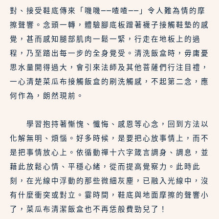
對、接受鞋底傳來「嘰嘰──喳喳──」令人難為情的摩
擦聲響。念頭一轉，體驗腳底板蹭著襪子接觸鞋墊的感
覺，甚而感知腿部肌肉一鬆一緊，行走在地板上的過
程，乃至踏出每一步的全身覺受。清洗飯盒時，毋庸憂
思水量開得過大，會引來法師及其他菩薩們行注目禮，
一心清楚菜瓜布接觸飯盒的刷洗觸感，不起第二念，應
何作為，朗然現前。
　　學習抱持著慚愧、懺悔、感恩等心念，回到方法以
化解無明、煩惱。好多時候，是要把心放事情上，而不
是把事情放心上。依循動禪十六字箴言調身、調息，並
藉此放鬆心情、平穩心緒，從而提高覺察力。此時此
刻，在光線中浮動的那些微細灰塵，已融入光線中，沒
有什麼衝突或對立。霎時間，鞋底與地面摩擦的聲響小
了，菜瓜布清潔飯盒也不再恁般費勁兒了！