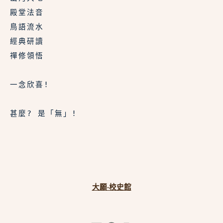
殿堂法音
鳥語流水
經典研讀
禪修領悟
一念欣喜! 
甚麼? 是「無」!
大願·校史館