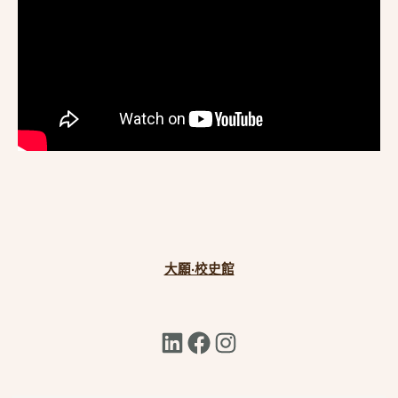
大願·校史館
LinkedIn
Facebook
Instagram